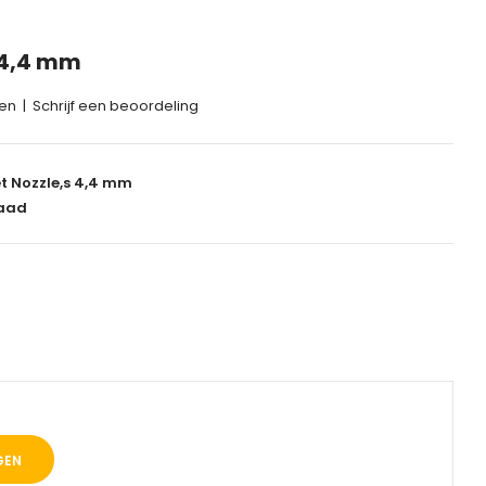
 4,4 mm
gen
|
Schrijf een beoordeling
t Nozzle,s 4,4 mm
aad