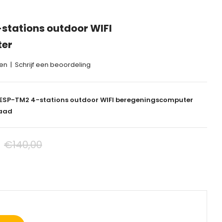
stations outdoor WIFI
ter
gen
|
Schrijf een beoordeling
ESP-TM2 4-stations outdoor WIFI beregeningscomputer
aad
€140,00