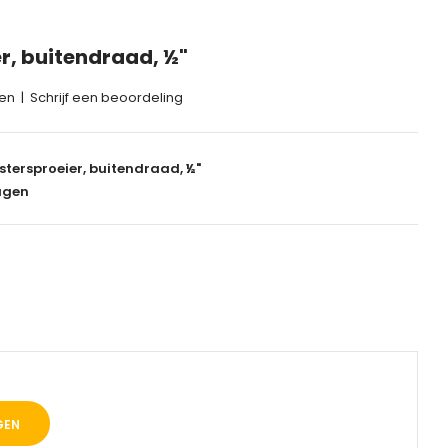
r, buitendraad, ½"
gen
|
Schrijf een beoordeling
stersproeier, buitendraad, ½"
agen