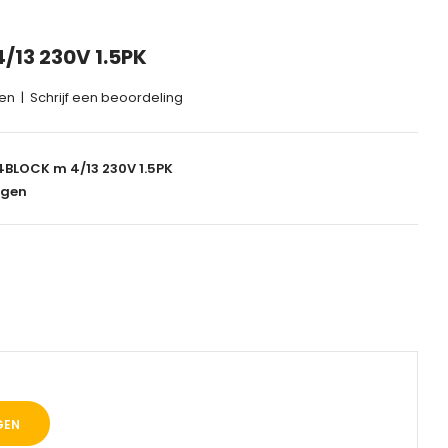
/13 230V 1.5PK
gen
|
Schrijf een beoordeling
4BLOCK m 4/13 230V 1.5PK
agen
0