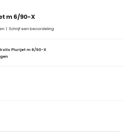
jet m 6/90-X
gen
|
Schrijf een beoordeling
ollo Plurijet m 6/90-X
agen