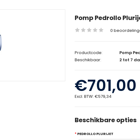
Pomp Pedrollo Pluri
0 beoordelin
Productcode:
Pomp Pedr
Beschikbaar:
2 tot 7 d
€701,00
Excl. BTW:
€579,34
Beschikbare opties
PEDROLLO PLURIJET