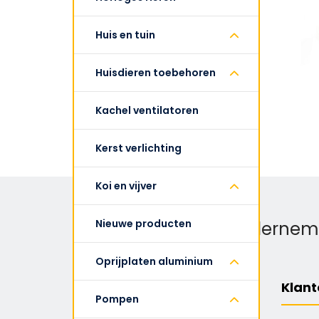
Huis en tuin
Huisdieren toebehoren
Kachel ventilatoren
Kerst verlichting
Koi en vijver
Or send e-mail
Nieuwe producten
info@handelsondernemin
Oprijplaten aluminium
Informatie
Klant
Pompen