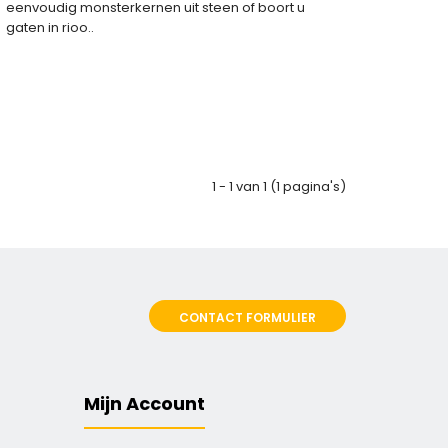
eenvoudig monsterkernen uit steen of boort u
gaten in rioo..
1 - 1 van 1 (1 pagina's)
CONTACT FORMULIER
Mijn Account