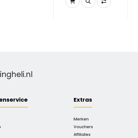
gheli.nl
enservice
Extras
Merken
p
Vouchers
Affiliates