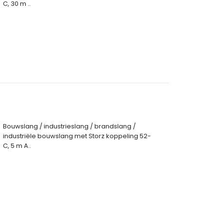
C, 30 m ..
Bouwslang / industrieslang / brandslang /
industriële bouwslang met Storz koppeling 52-
C, 5 m A..