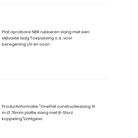
Plat oprolbare NBR rubberen slang met een
slijtvaste laag.Toepassing o.a. voor
beregening.UV en ozon..
Productinformatie "OneFlat constructieslang 10
m Ø 76mm platte slang met B-Storz
koppeling"Lichtgewi..