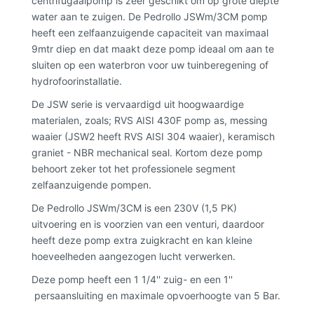
centrifugaalpomp is zeer geschikt om op grote diepte
water aan te zuigen. De Pedrollo JSWm/3CM pomp
heeft een zelfaanzuigende capaciteit van maximaal
9mtr diep en dat maakt deze pomp ideaal om aan te
sluiten op een waterbron voor uw tuinberegening of
hydrofoorinstallatie.
De JSW serie is vervaardigd uit hoogwaardige
materialen, zoals; RVS AISI 430F pomp as, messing
waaier (JSW2 heeft RVS AISI 304 waaier), keramisch
graniet - NBR mechanical seal. Kortom deze pomp
behoort zeker tot het professionele segment
zelfaanzuigende pompen.
De Pedrollo JSWm/3CM is een 230V (1,5 PK)
uitvoering en is voorzien van een venturi, daardoor
heeft deze pomp extra zuigkracht en kan kleine
hoeveelheden aangezogen lucht verwerken.
Deze pomp heeft een 1 1/4'' zuig- en een 1''
persaansluiting en maximale opvoerhoogte van 5 Bar.