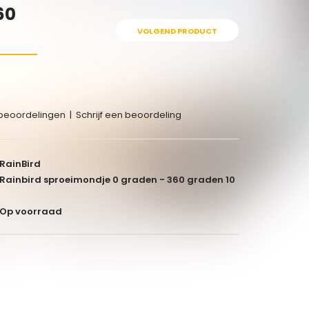
60
VOLGEND PRODUCT
beoordelingen
|
Schrijf een beoordeling
RainBird
Rainbird sproeimondje 0 graden - 360 graden 10
Op voorraad