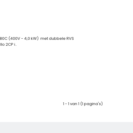
180C (400V - 4,0 kW) met dubbele RVS
o 2CP i..
1 - 1 van 1 (1 pagina's)