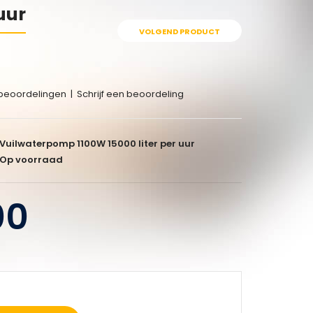
uur
VOLGEND PRODUCT
beoordelingen
|
Schrijf een beoordeling
Vuilwaterpomp 1100W 15000 liter per uur
Op voorraad
00