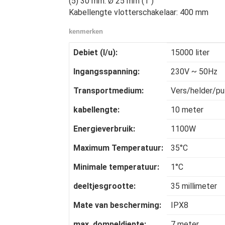
(5) 30 mm: Ø 25 mm (1")
Kabellengte vlotterschakelaar: 400 mm
kenmerken
15000 liter
Debiet (l/u):
230V ~ 50Hz
Ingangsspanning:
Vers/helder/pu
Transportmedium:
10 meter
kabellengte:
1100W
Energieverbruik:
35°C
Maximum Temperatuur:
1°C
Minimale temperatuur:
35 millimeter
deeltjesgrootte:
IPX8
Mate van bescherming:
7 meter
max. dompeldiepte: