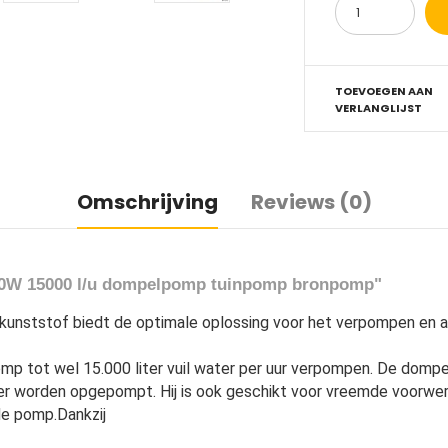
TOEVOEGEN AAN
VERLANGLIJST
Omschrijving
Reviews (0)
00W 15000 l/u dompelpomp tuinpomp bronpomp"
nststof biedt de optimale oplossing voor het verpompen en af
 tot wel 15.000 liter vuil water per uur verpompen.
De dompel
ter worden opgepompt.
Hij is ook geschikt voor vreemde voorwe
de pomp.Dankzij