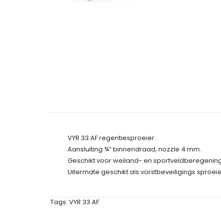
VYR 33 AF regentiesproeier.
Aansluiting ¾” binnendraad, nozzle 4 mm.
Geschikt voor weiland- en sportveldberegening
Uitermate geschikt als vorstbeveiligings sproeie
Tags:
VYR 33 AF