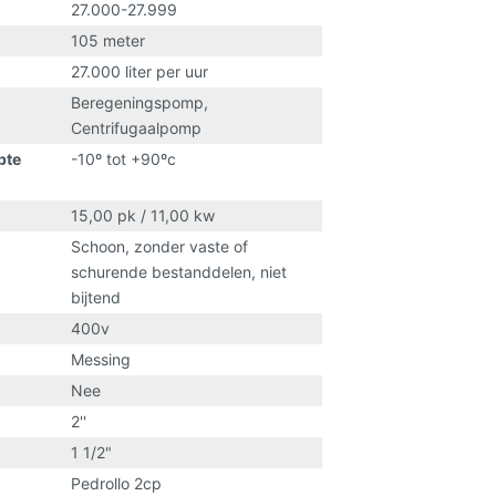
27.000-27.999
105 meter
27.000 liter per uur
Beregeningspomp
,
Centrifugaalpomp
pte
-10º tot +90ºc
15,00 pk / 11,00 kw
Schoon, zonder vaste of
schurende bestanddelen, niet
bijtend
400v
Messing
Nee
2''
1 1/2"
Pedrollo 2cp