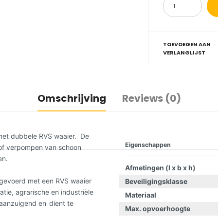
TOEVOEGEN AAN
VERLANGLIJST
Omschrijving
Reviews (0)
t dubbele RVS waaier. De
Eigenschappen
- of verpompen van schoon
en.
Afmetingen (l x b x h)
tgevoerd met een RVS waaier
Beveiligingsklasse
atie, agrarische en industriële
Materiaal
f aanzuigend en
dient te
Max. opvoerhoogte