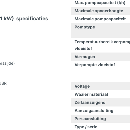
Max. pompcapaciteit (l/h)
Maximale opvoerhoogte
1 kW) specificaties
Maximale pompcapaciteit
Pomptype
Temperatuurbereik verpom
vloeistof
Vermogen
rszijde)
Verpompte vloeistof
 NBR
Voltage
Waaier materiaal
Zelfaanzuigend
Aanzuigaansluiting
Persaansluiting
Type / serie