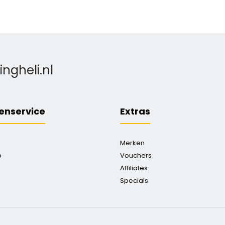
gheli.nl
enservice
Extras
Merken
p
Vouchers
Affiliates
Specials