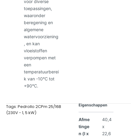
voor diverse
toepassingen,
waaronder
beregening en
algemene
watervoorziening
, en kan
vloeistoffen
verpompen met
een
temperatuurberei
k van -10°C tot
+90°C.
Eigenschappen
Tags:
Pedrollo 2CPm 25/16B
(230V - 1
,
5 kW)
Afme
40,4
tinge
x
n (l x
22,6