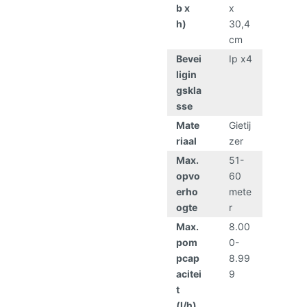
b x
x
h)
30,4
cm
Bevei
Ip x4
ligin
gskla
sse
Mate
Gietij
riaal
zer
Max.
51-
opvo
60
erho
mete
ogte
r
Max.
8.00
pom
0-
pcap
8.99
acitei
9
t
(l/h)