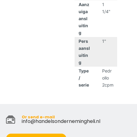
Aanz
1
uiga
1/4"
ansl
uitin
g
Pers
1"
aansl
uitin
g
Type
Pedr
/
ollo
serie
2cpm
Or send e-mail
info@handelsondernemingheli.nl