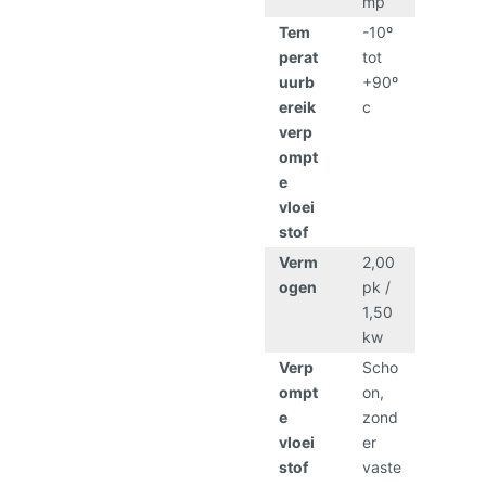
mp
Tem
-10º
perat
tot
uurb
+90º
ereik
c
verp
ompt
e
vloei
stof
Verm
2,00
ogen
pk /
1,50
kw
Verp
Scho
ompt
on,
e
zond
vloei
er
stof
vaste